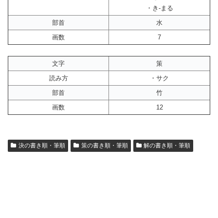
・き-まる
部首
水
画数
7
文字
策
読み方
・サク
部首
竹
画数
12
決の書き順・筆順
策の書き順・筆順
解の書き順・筆順