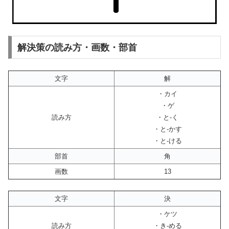
解決策の読み方・画数・部首
文字
解
・カイ
・ゲ
読み方
・と-く
・と-かす
・と-ける
部首
角
画数
13
文字
決
・ケツ
読み方
・き-める