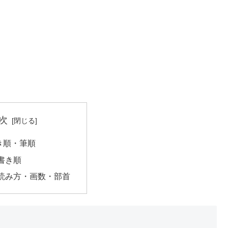
次
き順・筆順
書き順
読み方・画数・部首