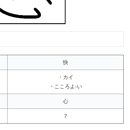
快
・カイ
・こころよ-い
心
7