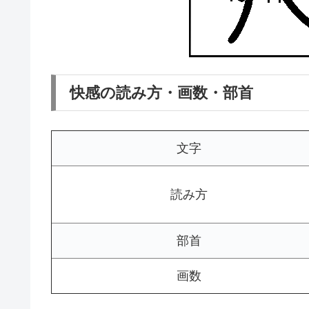
快感の読み方・画数・部首
文字
読み方
部首
画数