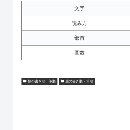
文字
読み方
部首
画数
快の書き順・筆順
感の書き順・筆順