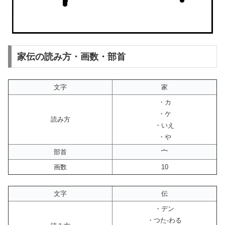
家伝の読み方・画数・部首
文字
家
・カ
・ケ
読み方
・いえ
・や
部首
宀
画数
10
文字
伝
・デン
・つた-わる