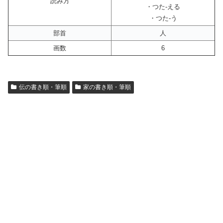
読み方
・つた-える
・つた-う
部首
人
画数
6
伝の書き順・筆順
家の書き順・筆順