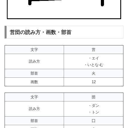
営団の読み方・画数・部首
文字
営
・エイ
読み方
・いとな-む
部首
火
画数
12
文字
団
・ダン
読み方
・トン
部首
囗