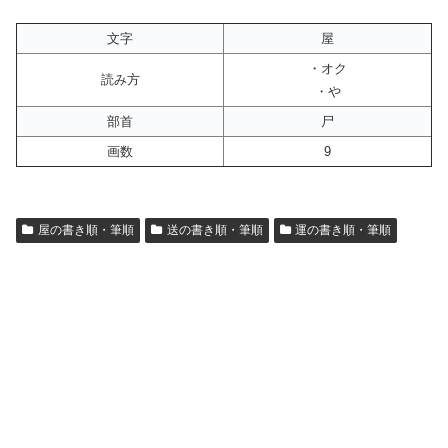
文字
屋
・オク
読み方
・や
部首
尸
画数
9
屋の書き順・筆順
送の書き順・筆順
運の書き順・筆順