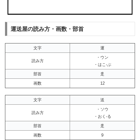
運送屋の読み方・画数・部首
文字
運
・ウン
読み方
・はこ-ぶ
部首
辵
画数
12
文字
送
・ソウ
読み方
・おく-る
部首
辵
画数
9