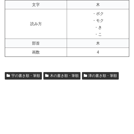
文字
木
・ボク
・モク
読み方
・き
・こ
部首
木
画数
4
宇の書き順・筆順
木の書き順・筆順
津の書き順・筆順