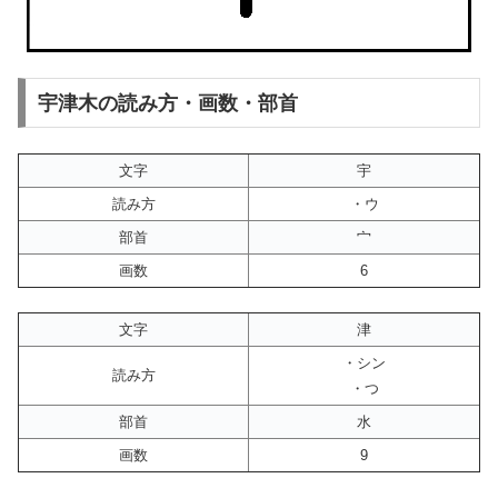
宇津木の読み方・画数・部首
文字
宇
読み方
・ウ
部首
宀
画数
6
文字
津
・シン
読み方
・つ
部首
水
画数
9