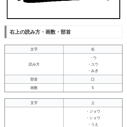
右上の読み方・画数・部首
文字
右
・ウ
読み方
・ユウ
・みぎ
部首
口
画数
5
文字
上
・ジョウ
・ショウ
・うえ