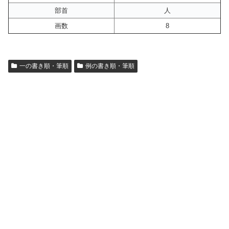
部首
人
画数
8
一の書き順・筆順
例の書き順・筆順