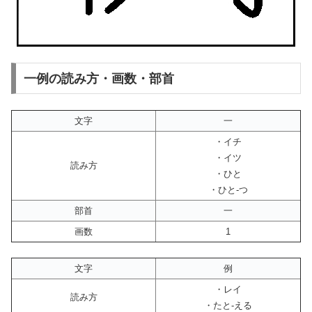
一例の読み方・画数・部首
文字
一
・イチ
・イツ
読み方
・ひと
・ひと-つ
部首
一
画数
1
文字
例
・レイ
読み方
・たと-える