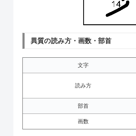
異質の読み方・画数・部首
文字
読み方
部首
画数