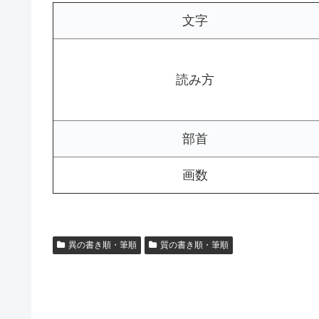
文字
読み方
部首
画数
異の書き順・筆順
質の書き順・筆順