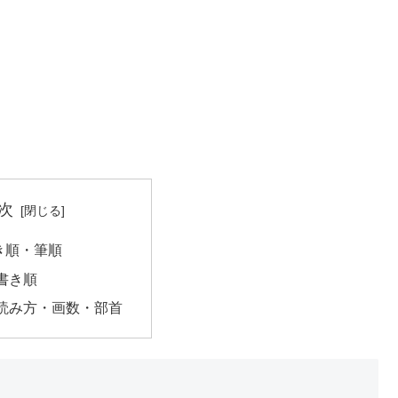
次
き順・筆順
書き順
読み方・画数・部首