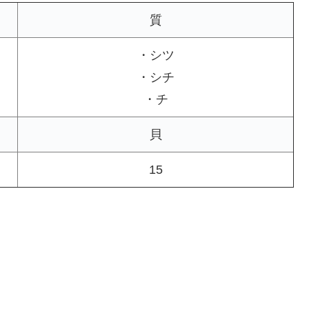
質
・シツ
・シチ
・チ
貝
15