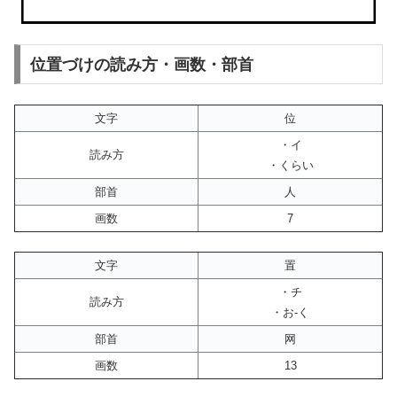
位置づけの読み方・画数・部首
文字
位
・イ
読み方
・くらい
部首
人
画数
7
文字
置
・チ
読み方
・お-く
部首
网
画数
13