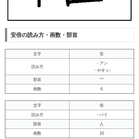
安倍の読み方・画数・部首
文字
安
・アン
読み方
・やす-い
部首
宀
画数
6
文字
倍
読み方
・バイ
部首
人
画数
10