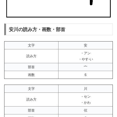
安川の読み方・画数・部首
文字
安
・アン
読み方
・やす-い
部首
宀
画数
6
文字
川
・セン
読み方
・かわ
部首
巛